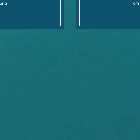
NER
SÉ