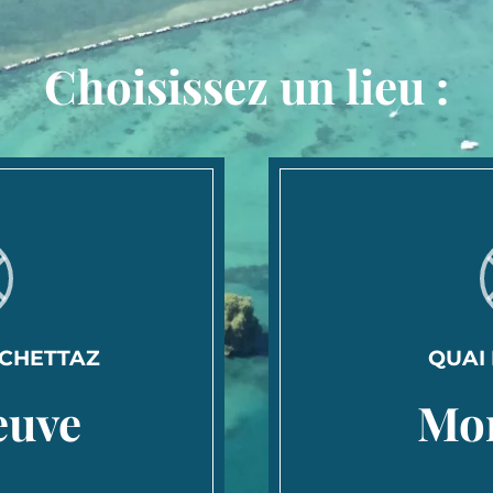
Choisissez un lieu :
UCHETTAZ
QUAI
euve
Mo